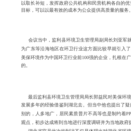
以取长补短，发挥政府公共机构和民营机构各自的优
目标
，可以以最有效的成本为公众提供高质量的服务
会议当中，监利县环境卫生管理局副局长刘亚军
为广东等沿海地区在环卫行业这方面比较早就引入了
美保环境
作为中国环卫行业前
100强的企业，扎根在
的。
最后监利县环境卫生管理局局长郭益民
对美保环
发展多年的经验借鉴到湖北去。但当中他也提出了疑
别的，人多地广，居民素质普片不高等也是制约着
P
观点，初步达成将
到当地进行
深度
调研并
为当地政府