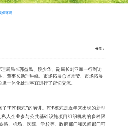
美保环境
分享：
生管理局局长郭益民、段少华、副局长刘亚军一行到访
林、董事长助理钟峰、
市场
拓展
总监
常莹、
市场
拓展
垃圾一体化处理事宜进行了密切交流。
展了
“PPP模式”的演讲。PPP模式是近年来出现的新型
入私人企业参与
公共基础设施
项目组织
机构的多种限
铁路
、
机场
、
医院
、
学校
等。政府部门和民间部门可