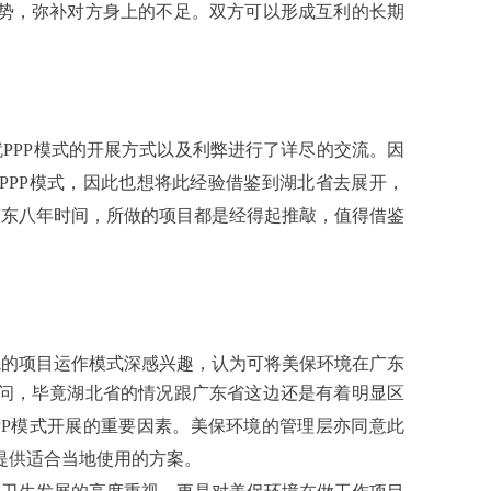
势，弥补对方身上的不足。双方可以形成互利的
长期
。
就
PPP模式的开展方式以及利弊进行了详尽的交流。因
PPP模式，因此也想将此经验借鉴到湖北省去
展开
，
广东
八年时间，所做的项目都是经得起推敲，值得借鉴
境的项目运作模式深感兴趣，认为可
将
美保环境
在广东
问，毕竟湖北省的情况跟广东省这边还是有着
明显
区
PP模式开展的重要因素。
美保环境的管理层亦同意此
提供
适合当地使用的方案。