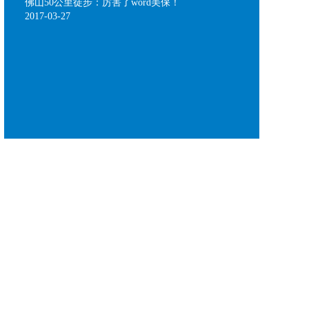
佛山50公里徒步：厉害了word美保！
2017-03-27