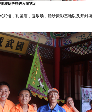
序地排队等待进入游览
▲
兴武馆，孔圣庙，游乐场，婚纱摄影基地以及开封衙